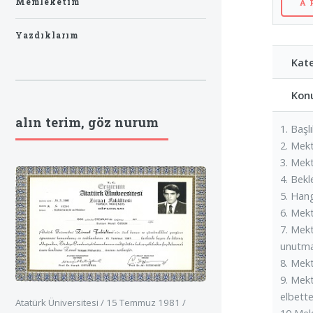
Memleketim
Yazdıklarım
Kateg
Konu: 
alın terim, göz nurum
1. Başl
2. Mekt
3. Mek
4. Bekl
5. Hang
6. Mekt
7. Mekt
unutma
8. Mekt
9. Mek
elbette
Atatürk Üniversitesi / 15 Temmuz 1981 /
10 Mek