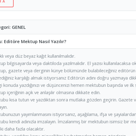
ori: GENEL
Editöre Mektup Nasıl Yazılır?
ıklı veya düz beyaz kağıt kullanılmalıdır.
up bilgisayarda veya daktiloda yazılmalıdır. El yazısı kullanılacaksa 
tup, gazete veya derginin künye bölümünde bulabileceğiniz editörün 
ediğiniz karşılığı almak istiyorsanız Editörün adını doğru yazmaya dik
i konuda yazdığınızı ve düşüncenizi hemen mektubun başında ve ilk sa
up içeriğinin açık ve anlaşılır olmasına dikkate edin.
ubu kısa tutun ve yazdıktan sonra mutlaka gözden geçirin. Gazete ve 
yın.
ubunuzun yayımlanmasını istiyorsanız, aşağılama, ifşa ve şayialardan
tubu kendi adınızla imzalayın. İmzalanmış bir mektubun isimsiz bir 
ki daha fazla olacaktır.
tubu, yazdığını konu güncelliğini kaybetmeden hemen gönderin.