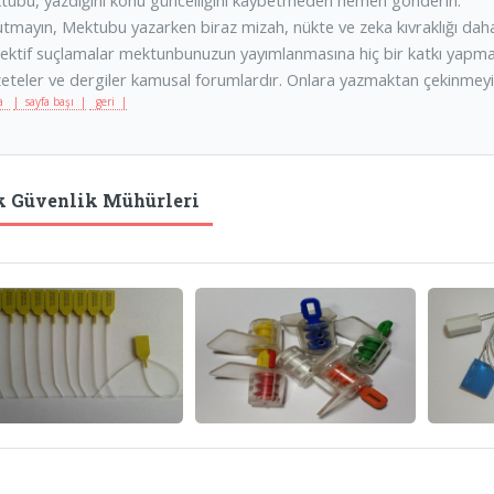
tmayın, Mektubu yazarken biraz mizah, nükte ve zeka kıvraklığı daha i
jektif suçlamalar mektunbunuzun yayımlanmasına hiç bir katkı yapma
zeteler ve dergiler kamusal forumlardır. Onlara yazmaktan çekinmeyi
fa
| sayfa başı |
geri |
k Güvenlik Mühürleri