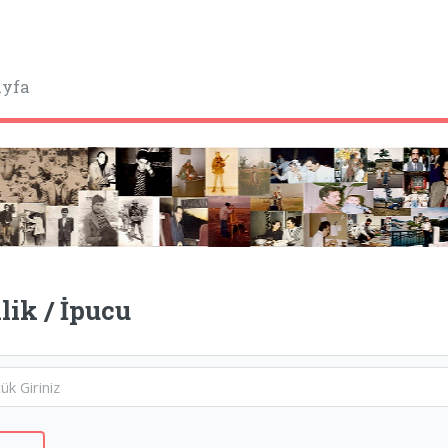
yfa
ilik / İpucu